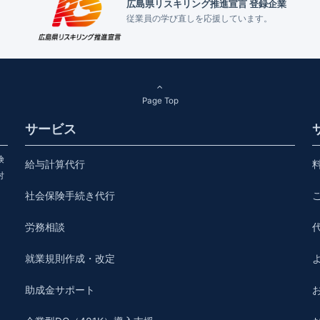
広島県リスキリング推進宣言 登録企業
従業員の学び直しを応援しています。
Page Top
サービス
険
給与計算代行
対
社会保険手続き代行
労務相談
就業規則作成・改定
助成金サポート