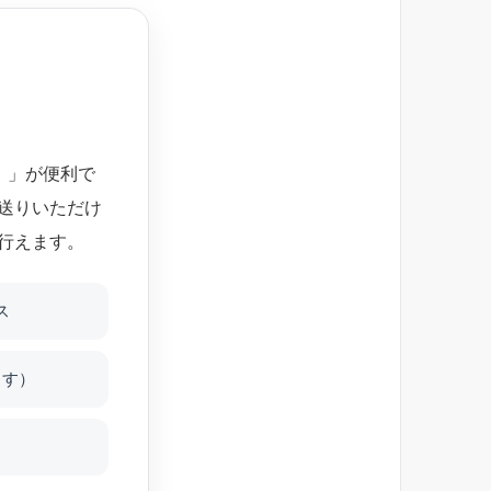
）」が便利で
送りいただけ
行えます。
ス
ます）