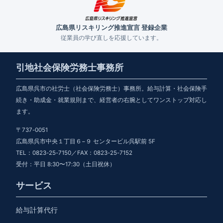
広島県リスキリング推進宣言 登録企業
従業員の学び直しを応援しています。
引地社会保険労務士事務所
広島県呉市の社労士（社会保険労務士）事務所。給与計算・社会保険手
続き・助成金・就業規則まで、経営者の右腕としてワンストップ対応し
ます。
〒737-0051
広島県呉市中央１丁目６−９ センタービル呉駅前 5F
TEL：0823-25-7150／FAX：0823-25-7152
受付：平日 8:30〜17:30（土日祝休）
サービス
給与計算代行