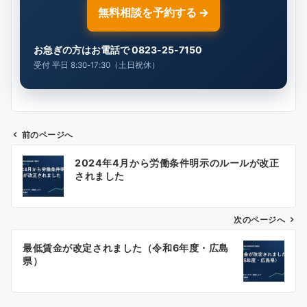
無料相談を予約する →
お急ぎの方はお電話で 0823-25-7150
受付 平日 8:30-17:30（土日祝休）
前のページへ
投
2024年4月から労働条件明示のルールが改正
稿
されました
ナ
ビ
ゲ
次のページへ
ー
最低賃金が改定されました（令和6年度・広島
シ
県）
ョ
ン