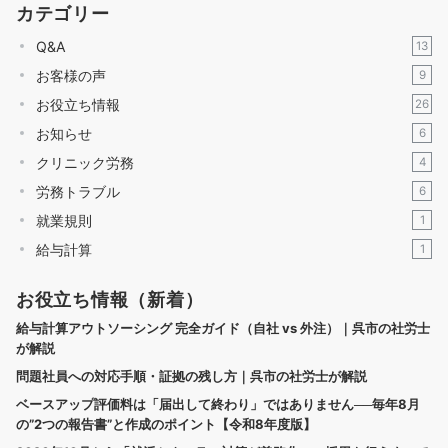
カテゴリー
Q&A
13
お客様の声
9
お役立ち情報
26
お知らせ
6
クリニック労務
4
労務トラブル
6
就業規則
1
給与計算
1
お役立ち情報（新着）
給与計算アウトソーシング 完全ガイド（自社 vs 外注）｜呉市の社労士
が解説
問題社員への対応手順・証拠の残し方｜呉市の社労士が解説
ベースアップ評価料は「届出して終わり」ではありません──毎年8月
の”2つの報告書”と作成のポイント【令和8年度版】